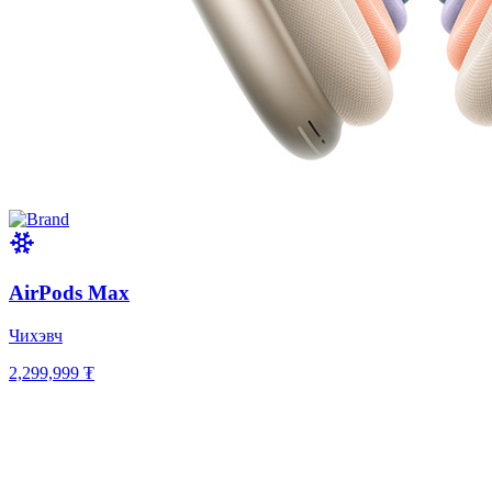
AirPods Max
Чихэвч
2,299,999 ₮