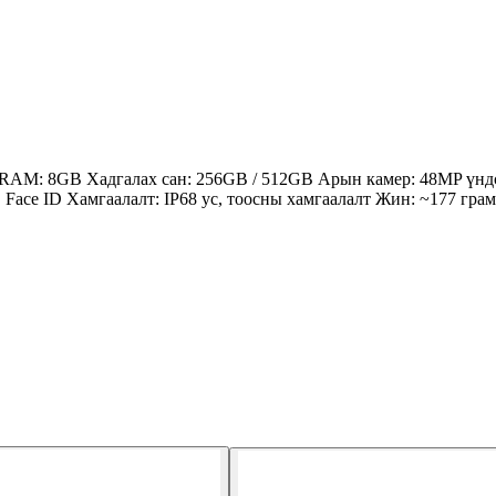
RAM: 8GB Хадгалах сан: 256GB / 512GB Арын камер: 48MP үндсэн
, Face ID Хамгаалалт: IP68 ус, тоосны хамгаалалт Жин: ~177 гра