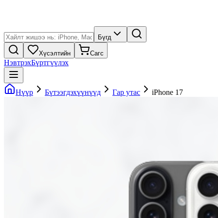
Бүгд
Хүсэлтийн
Сагс
Нэвтрэх
Бүртгүүлэх
Нүүр
Бүтээгдэхүүнүүд
Гар утас
iPhone 17