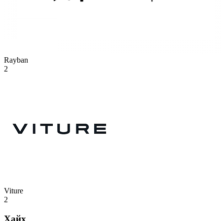
Rayban
2
Viture
2
Хайх