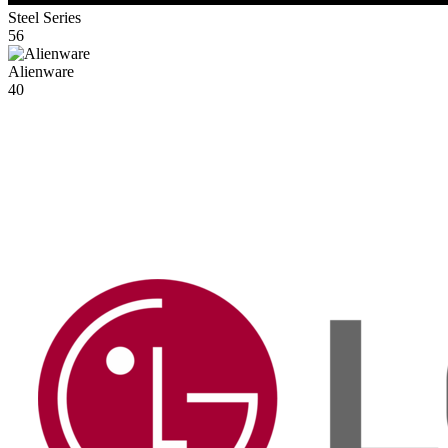
Steel Series
56
Alienware
40