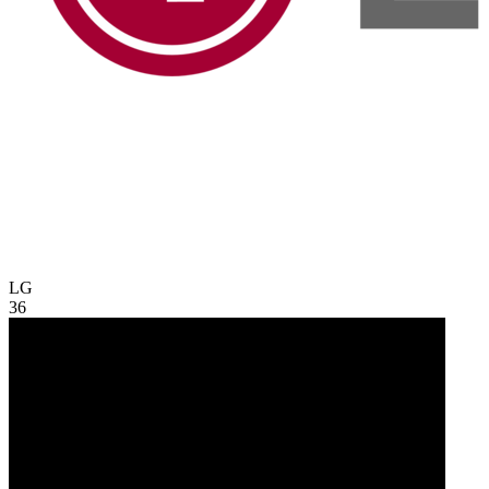
LG
36