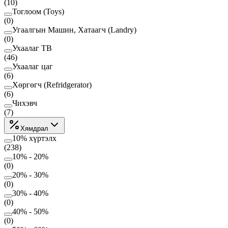
(
10
)
Тоглоом (Toys)
(
0
)
Угаалгын Машин, Хатаагч (Landry)
(
0
)
Ухаалаг ТВ
(
46
)
Ухаалаг цаг
(
6
)
Хөргөгч (Refridgerator)
(
6
)
Чихэвч
(
7
)
Хямдрал
10% хүртэлх
(
238
)
10% - 20%
(
0
)
20% - 30%
(
0
)
30% - 40%
(
0
)
40% - 50%
(
0
)