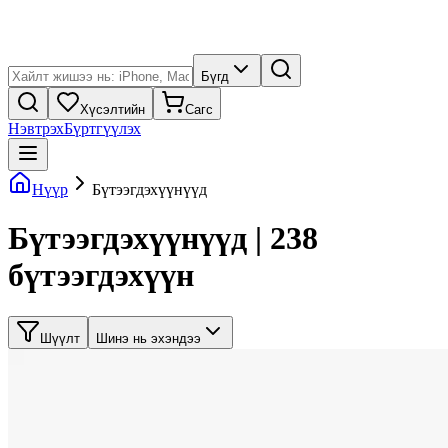
Бүгд
Хүсэлтийн
Сагс
Нэвтрэх
Бүртгүүлэх
Нүүр
Бүтээгдэхүүнүүд
Бүтээгдэхүүнүүд | 238
бүтээгдэхүүн
Шүүлт
Шинэ нь эхэндээ