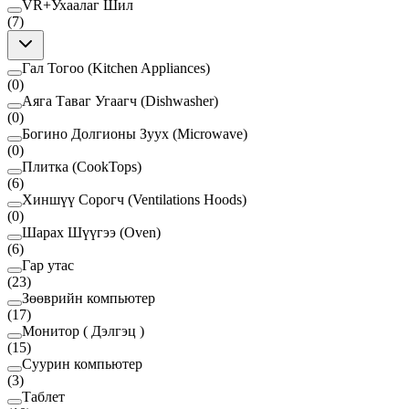
VR+Ухаалаг Шил
(
7
)
Гал Тогоо (Kitchen Appliances)
(
0
)
Аяга Таваг Угаагч (Dishwasher)
(
0
)
Богино Долгионы Зуух (Microwave)
(
0
)
Плитка (CookTops)
(
6
)
Хиншүү Сорогч (Ventilations Hoods)
(
0
)
Шарах Шүүгээ (Oven)
(
6
)
Гар утас
(
23
)
Зөөврийн компьютер
(
17
)
Монитор ( Дэлгэц )
(
15
)
Суурин компьютер
(
3
)
Таблет