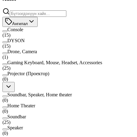
Ангилал
Console
(
15
)
DYSON
(
15
)
Drone, Camera
(
1
)
Gaming Keyboard, Mouse, Headset, Accessories
(
25
)
Projector (Проектор)
(
0
)
Soundbar, Speaker, Home theater
(
0
)
Home Theater
(
0
)
Soundbar
(
25
)
Speaker
(
0
)