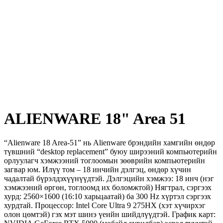
ALIENWARE 18" Area 51
“Alienware 18 Area-51” нь Alienware брэндийн хамгийн өндөр
түвшний “desktop replacement” буюу ширээний компьютерийн
орлуулагч хэмжээний тоглоомын зөөврийн компьютерийн
загвар юм. Илүү том – 18 инчийн дэлгэц, өндөр хүчин
чадалтай бүрэлдэхүүнүүдтэй. Дэлгэцийн хэмжээ: 18 инч (нэг
хэмжээний өргөн, тоглоомд их боломжтой) Нягтрал, сэргээх
хурд: 2560×1600 (16:10 харьцаатай) ба 300 Hz хүртэл сэргээх
хурдтай. Процессор: Intel Core Ultra 9 275HX (хэт хүчирхэг
олон цөмтэй) гэх мэт шинэ үеийн шийдлүүдтэй. График карт: