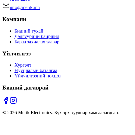
info@merik.mn
Компани
Бидний тухай
Дэлгүүрийн байршил
Бараа захиалах заавар
Үйлчилгээ
Хургэлт
Нууцлалын баталгаа
Үйлчилгээний нөхцөл
Бидний дагаврай
©
2026
Merik Electronics. Бүх эрх хуулиар хамгаалагдсан.