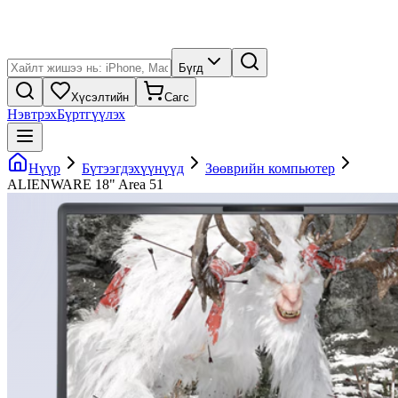
Бүгд
Хүсэлтийн
Сагс
Нэвтрэх
Бүртгүүлэх
Нүүр
Бүтээгдэхүүнүүд
Зөөврийн компьютер
ALIENWARE 18" Area 51