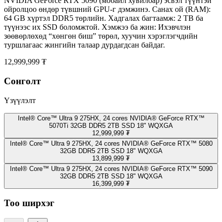
NVIDIA GeForce RTX 5090 (мобайл хувилбар) эсвэл түүнтэй
ойролцоо өндөр түвшний GPU-г дэмжинэ. Санах ой (RAM):
64 GB хүртэл DDR5 төрлийн. Хадгалах багтаамж: 2 TB ба
түүнээс их SSD боломжтой. Хэмжээ ба жин: Ихэвчлэн
зөөвөрлөхөд “хөнгөн биш” төрөл, хуучин хэрэглэгчдийн
туршлагаас жингийн талаар дурдагдсан байдаг.
12,999,999 ₮
Сонголт
Үзүүлэлт
Intel® Core™ Ultra 9 275HX, 24 cores NVIDIA® GeForce RTX™
5070Ti 32GB DDR5 2TB SSD 18" WQXGA
12,999,999 ₮
Intel® Core™ Ultra 9 275HX, 24 cores NVIDIA® GeForce RTX™ 5080
32GB DDR5 2TB SSD 18" WQXGA
13,899,999 ₮
Intel® Core™ Ultra 9 275HX, 24 cores NVIDIA® GeForce RTX™ 5090
32GB DDR5 2TB SSD 18" WQXGA
16,399,999 ₮
Тоо ширхэг