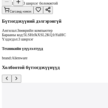
1
3
ширхэг боломжтой
Сагсанд нэмэх
Бүтээгдэхүүний дэлгэрэнгүй
Ангилал:
Зөөврийн компьютер
Барааны код:
5LSHrJkXSL2KQ1tYalHC
Үлдэгдэл:
3
ширхэг
Техникийн үзүүлэлтүүд
brand
:
Alienware
Холбоотой бүтээгдэхүүнүүд