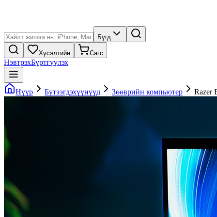
Бүгд
Хүсэлтийн
Сагс
Нэвтрэх
Бүртгүүлэх
Нүүр
Бүтээгдэхүүнүүд
Зөөврийн компьютер
Razer 