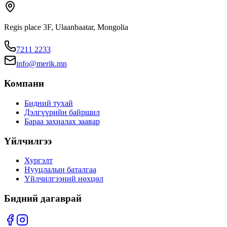
Regis place 3F, Ulaanbaatar, Mongolia
7211 2233
info@merik.mn
Компани
Бидний тухай
Дэлгүүрийн байршил
Бараа захиалах заавар
Үйлчилгээ
Хургэлт
Нууцлалын баталгаа
Үйлчилгээний нөхцөл
Бидний дагаврай