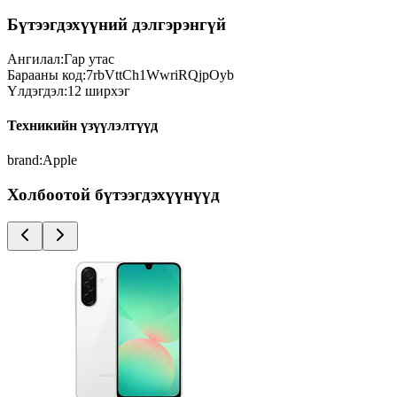
Бүтээгдэхүүний дэлгэрэнгүй
Ангилал:
Гар утас
Барааны код:
7rbVttCh1WwriRQjpOyb
Үлдэгдэл:
12
ширхэг
Техникийн үзүүлэлтүүд
brand
:
Apple
Холбоотой бүтээгдэхүүнүүд