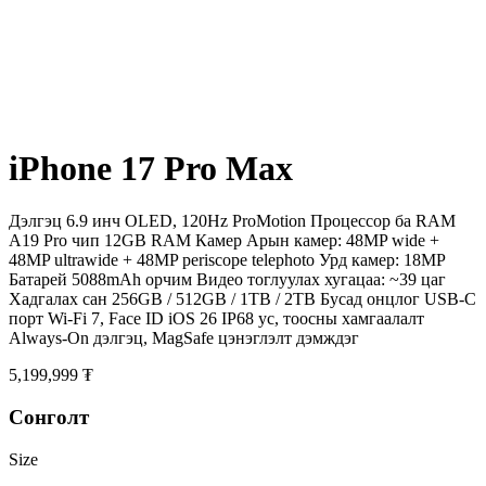
iPhone 17 Pro Max
Дэлгэц 6.9 инч OLED, 120Hz ProMotion Процессор ба RAM
A19 Pro чип 12GB RAM Камер Арын камер: 48MP wide +
48MP ultrawide + 48MP periscope telephoto Урд камер: 18MP
Батарей 5088mAh орчим Видео тоглуулах хугацаа: ~39 цаг
Хадгалах сан 256GB / 512GB / 1TB / 2TB Бусад онцлог USB-C
порт Wi-Fi 7, Face ID iOS 26 IP68 ус, тоосны хамгаалалт
Always-On дэлгэц, MagSafe цэнэглэлт дэмждэг
5,199,999 ₮
Сонголт
Size