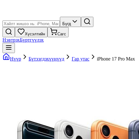
Бүгд
Хүсэлтийн
Сагс
Нэвтрэх
Бүртгүүлэх
Нүүр
Бүтээгдэхүүнүүд
Гар утас
iPhone 17 Pro Max