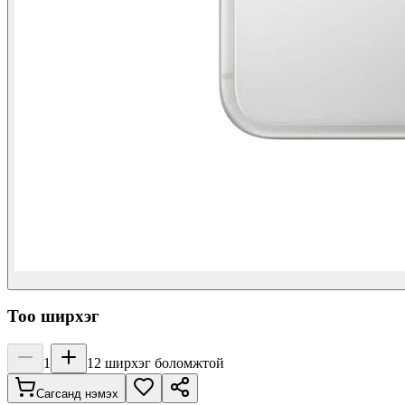
Тоо ширхэг
1
12
ширхэг боломжтой
Сагсанд нэмэх