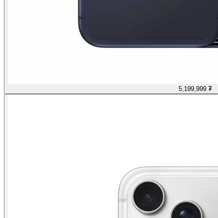
5,199,999 ₮