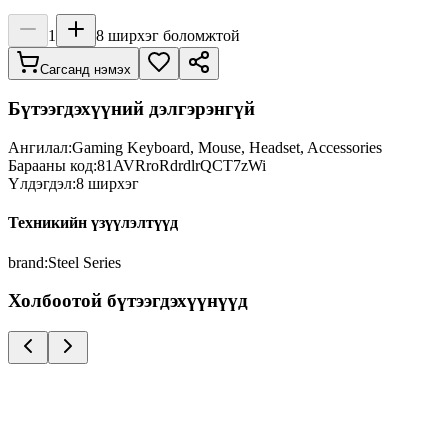
1
8
ширхэг боломжтой
Сагсанд нэмэх
Бүтээгдэхүүний дэлгэрэнгүй
Ангилал:
Gaming Keyboard, Mouse, Headset, Accessories
Барааны код:
81AVRroRdrdlrQCT7zWi
Үлдэгдэл:
8
ширхэг
Техникийн үзүүлэлтүүд
brand
:
Steel Series
Холбоотой бүтээгдэхүүнүүд