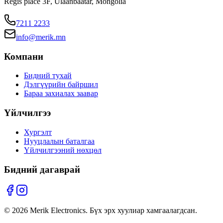
Regis place 3F, Ulaanbaatar, Mongolia
7211 2233
info@merik.mn
Компани
Бидний тухай
Дэлгүүрийн байршил
Бараа захиалах заавар
Үйлчилгээ
Хургэлт
Нууцлалын баталгаа
Үйлчилгээний нөхцөл
Бидний дагаврай
©
2026
Merik Electronics. Бүх эрх хуулиар хамгаалагдсан.