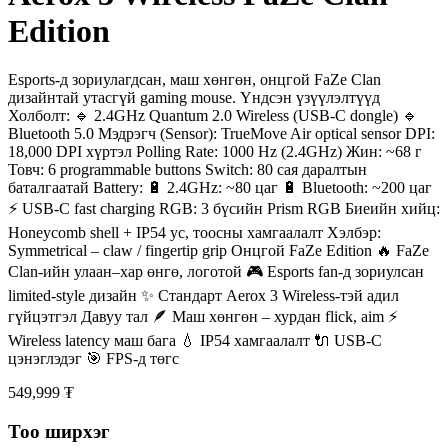
Edition
Esports-д зориулагдсан, маш хөнгөн, онцгой FaZe Clan
дизайнтай утасгүй gaming mouse. Үндсэн үзүүлэлтүүд
Холболт: 🔹 2.4GHz Quantum 2.0 Wireless (USB-C dongle) 🔹
Bluetooth 5.0 Мэдрэгч (Sensor): TrueMove Air optical sensor DPI:
18,000 DPI хүртэл Polling Rate: 1000 Hz (2.4GHz) Жин: ~68 г
Товч: 6 programmable buttons Switch: 80 сая даралтын
баталгаатай Battery: 🔋 2.4GHz: ~80 цаг 🔋 Bluetooth: ~200 цаг
⚡ USB-C fast charging RGB: 3 бүсийн Prism RGB Биеийн хийц:
Honeycomb shell + IP54 ус, тоосны хамгаалалт Хэлбэр:
Symmetrical – claw / fingertip grip Онцгой FaZe Edition 🔥 FaZe
Clan-ийн улаан–хар өнгө, логотой 🎮 Esports fan-д зориулсан
limited-style дизайн ✨ Стандарт Aerox 3 Wireless-тэй адил
гүйцэтгэл Давуу тал 🪶 Маш хөнгөн – хурдан flick, aim ⚡
Wireless latency маш бага 💧 IP54 хамгаалалт 🔌 USB-C
цэнэглэдэг 🎯 FPS-д төгс
549,999 ₮
Тоо ширхэг