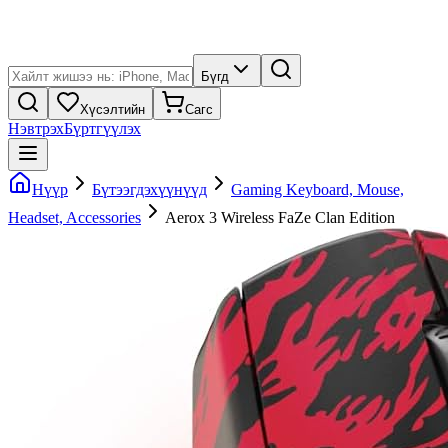
Бүгд
Хүсэлтийн
Сагс
Нэвтрэх
Бүртгүүлэх
Нүүр
Бүтээгдэхүүнүүд
Gaming Keyboard, Mouse,
Headset, Accessories
Aerox 3 Wireless FaZe Clan Edition