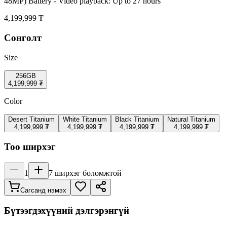
48MP) Battery - Video playback: Up to 27 hours
4,199,999 ₮
Сонголт
Size
256GB
4,199,999 ₮
Color
Desert Titanium
White Titanium
Black Titanium
Natural Titanium
4,199,999 ₮
4,199,999 ₮
4,199,999 ₮
4,199,999 ₮
Тоо ширхэг
1
7
ширхэг боломжтой
Сагсанд нэмэх
Бүтээгдэхүүний дэлгэрэнгүй