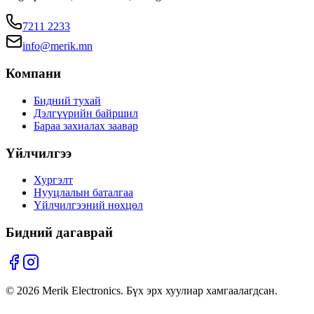
7211 2233
info@merik.mn
Компани
Бидний тухай
Дэлгүүрийн байршил
Бараа захиалах заавар
Үйлчилгээ
Хургэлт
Нууцлалын баталгаа
Үйлчилгээний нөхцөл
Бидний дагаврай
©
2026
Merik Electronics. Бүх эрх хуулиар хамгаалагдсан.