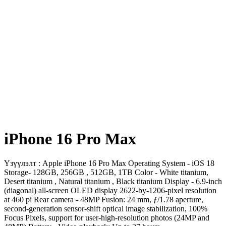
iPhone 16 Pro Max
Үзүүлэлт : Apple iPhone 16 Pro Max Operating System - iOS 18
Storage- 128GB, 256GB , 512GB, 1TB Color - White titanium,
Desert titanium , Natural titanium , Black titanium Display - 6.9‑inch
(diagonal) all‑screen OLED display 2622‑by‑1206-pixel resolution
at 460 pi Rear camera - 48MP Fusion: 24 mm, ƒ/1.78 aperture,
second‑generation sensor‑shift optical image stabilization, 100%
Focus Pixels, support for user‑high‑resolution photos (24MP and