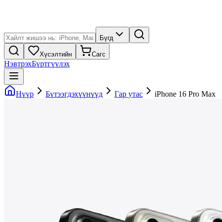
Бүгд
Хүсэлтийн
Сагс
Нэвтрэх
Бүртгүүлэх
Нүүр
Бүтээгдэхүүнүүд
Гар утас
iPhone 16 Pro Max