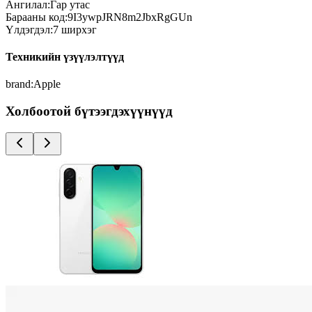
Ангилал:
Гар утас
Барааны код:
9I3ywpJRN8m2JbxRgGUn
Үлдэгдэл:
7
ширхэг
Техникийн үзүүлэлтүүд
brand
:
Apple
Холбоотой бүтээгдэхүүнүүд