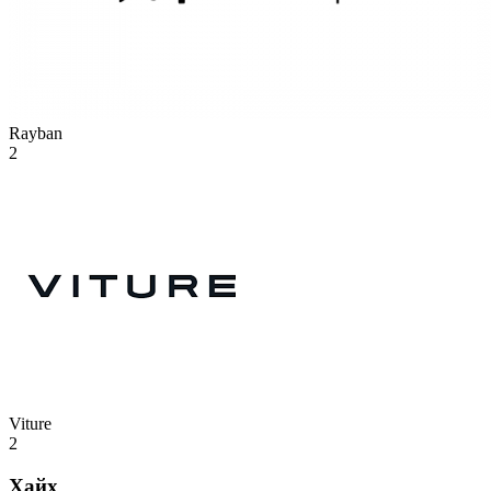
Rayban
2
Viture
2
Хайх