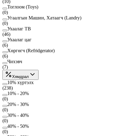
(
10
)
Тоглоом (Toys)
(
0
)
Угаалгын Машин, Хатаагч (Landry)
(
0
)
Ухаалаг ТВ
(
46
)
Ухаалаг цаг
(
6
)
Хөргөгч (Refridgerator)
(
6
)
Чихэвч
(
7
)
Хямдрал
10% хүртэлх
(
238
)
10% - 20%
(
0
)
20% - 30%
(
0
)
30% - 40%
(
0
)
40% - 50%
(
0
)