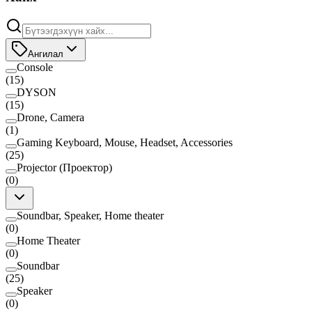
Ангилал
Console
(
15
)
DYSON
(
15
)
Drone, Camera
(
1
)
Gaming Keyboard, Mouse, Headset, Accessories
(
25
)
Projector (Проектор)
(
0
)
Soundbar, Speaker, Home theater
(
0
)
Home Theater
(
0
)
Soundbar
(
25
)
Speaker
(
0
)