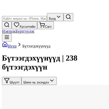
Бүгд
Хүсэлтийн
Сагс
Нэвтрэх
Бүртгүүлэх
Нүүр
Бүтээгдэхүүнүүд
Бүтээгдэхүүнүүд | 238
бүтээгдэхүүн
Шүүлт
Шинэ нь эхэндээ