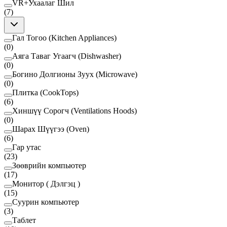
VR+Ухаалаг Шил
(
7
)
Гал Тогоо (Kitchen Appliances)
(
0
)
Аяга Таваг Угаагч (Dishwasher)
(
0
)
Богино Долгионы Зуух (Microwave)
(
0
)
Плитка (CookTops)
(
6
)
Хиншүү Сорогч (Ventilations Hoods)
(
0
)
Шарах Шүүгээ (Oven)
(
6
)
Гар утас
(
23
)
Зөөврийн компьютер
(
17
)
Монитор ( Дэлгэц )
(
15
)
Суурин компьютер
(
3
)
Таблет