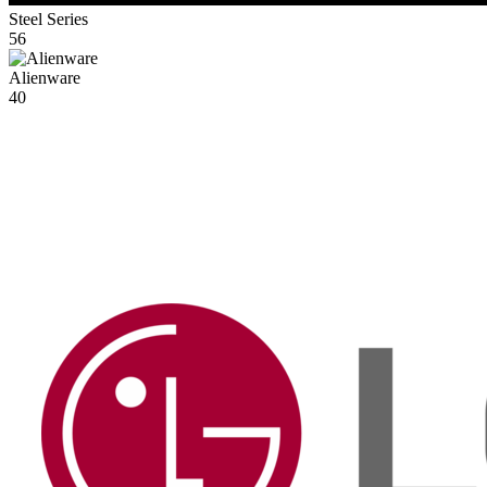
Steel Series
56
Alienware
40