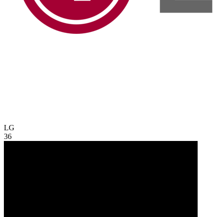
LG
36