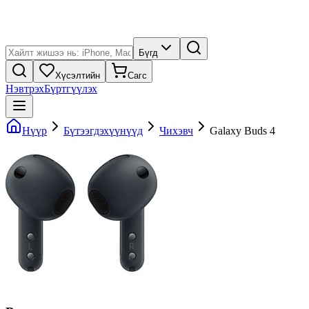
Бүгд
Хүсэлтийн
Сагс
Нэвтрэх
Бүртгүүлэх
Нүүр
Бүтээгдэхүүнүүд
Чихэвч
Galaxy Buds 4