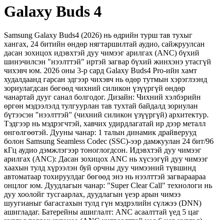
Galaxy Buds 4
Samsung Galaxy Buds4 (2026) нь өдрийн турш тав тухыг
хангах, 24 битийн өндөр нягтаршилтай аудио, сайжруулсан
дасан зохицох идэвхтэй дуу чимээг арилгах (ANC) бүхий
шинэчилсэн "нээлттэй" иртэй загвар бүхий жинхэнэ утасгүй
чихэвч юм. 2026 оны 3-р сард Galaxy Buds4 Pro-ийн хамт
худалдаанд гарсан эдгээр чихэвч нь өдөр тутмын хэрэглээнд
зориулагдсан бөгөөд чихний силикон үзүүргүй өндөр
чанартай дууг санал болгодог. Дизайн: Чихний хэлбэрийн
өргөн мэдээлэлд тулгуурлан тав тухтай байдалд зориулан
бүтээсэн "нээлттэй" (чихний силикон үзүүргүй) архитектур.
Тэдгээр нь мэдрэгчтэй, хавчих удирдлагатай ир дээр металл
өнгөлгөөтэй. Дууны чанар: 1 талын динамик драйверууд
болон Samsung Seamless Codec (SSC)-ээр дамжуулан 24 бит/96
кГц аудио дэмжлэгээр тоноглогдсон. Идэвхтэй дуу чимээг
арилгах (ANC): Дасан зохицох ANC нь хүсээгүй дуу чимээг
хаахын тулд хүрээлэн буй орчны дуу чимээний түвшинд
автоматаар тохируулдаг бөгөөд энэ нь нээлттэй загвараараа
онцлог юм. Дуудлагын чанар: "Super Clear Call" технологи нь
дуу хоолойг тусгаарлах, дуудлагын үеэр арын чимээ
шуугианыг багасгахын тулд гүн мэдрэлийн сүлжээ (DNN)
ашигладаг. Батерейны ашиглалт: ANC асаалттай үед 5 цаг