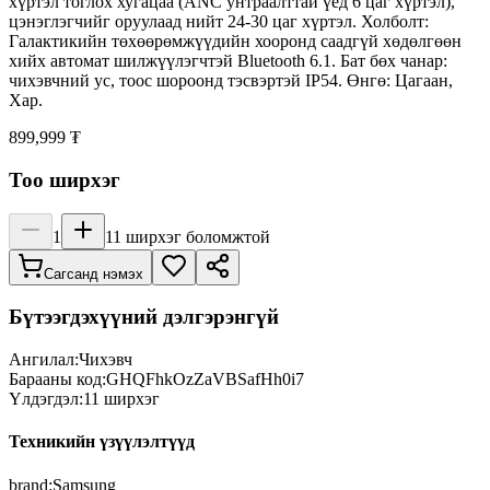
хүртэл тоглох хугацаа (ANC унтраалттай үед 6 цаг хүртэл),
цэнэглэгчийг оруулаад нийт 24-30 цаг хүртэл. Холболт:
Галактикийн төхөөрөмжүүдийн хооронд саадгүй хөдөлгөөн
хийх автомат шилжүүлэгчтэй Bluetooth 6.1. Бат бөх чанар:
чихэвчний ус, тоос шороонд тэсвэртэй IP54. Өнгө: Цагаан,
Хар.
899,999 ₮
Тоо ширхэг
1
11
ширхэг боломжтой
Сагсанд нэмэх
Бүтээгдэхүүний дэлгэрэнгүй
Ангилал:
Чихэвч
Барааны код:
GHQFhkOzZaVBSafHh0i7
Үлдэгдэл:
11
ширхэг
Техникийн үзүүлэлтүүд
brand
:
Samsung