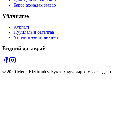
Бараа захиалах заавар
Үйлчилгээ
Хургэлт
Нууцлалын баталгаа
Үйлчилгээний нөхцөл
Бидний дагаврай
©
2026
Merik Electronics. Бүх эрх хуулиар хамгаалагдсан.