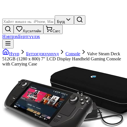
Бүгд
Хүсэлтийн
Сагс
Нэвтрэх
Бүртгүүлэх
Нүүр
Бүтээгдэхүүнүүд
Console
Valve Steam Deck
512GB (1280 x 800) 7" LCD Display Handheld Gaming Console
with Carrying Case