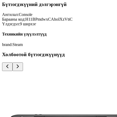
Бүтээгдэхүүний дэлгэрэнгүй
Ангилал:
Console
Барааны код:
H11BPmdwxCAhoIXzVtiC
Үлдэгдэл:
9
ширхэг
Техникийн үзүүлэлтүүд
brand
:
Steam
Холбоотой бүтээгдэхүүнүүд