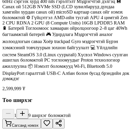
60Hz сэргээх хурд 400 nits гэрэлтэлт Мэдрэгчтэй дэлгэц 💾
Санах ой 512GB NVMe SSD (LCD хувилбарууд дундаа
хамгийн хурдан санах ой) microSD картаар санах ойг нэмэх
боломжтой ⚙️ Гүйцэтгэл AMD-ийн тусгай APU 4 цөмтэй Zen
2 CPU RDNA 2 GPU (8 Compute Units) 16GB LPDDR5 RAM
🔋 Батерей Тоглоомоос хамааран ойролцоогоор 2–8 цаг 40Wh
багтаамжтай батерей 🎮 Удирдлага Мэдрэгчтэй аналог
жолоодлогын саваа Хоёр trackpad Gyro мэдрэгчтэй Бүрэн
хэмжээний товчлуурын зохион байгуулалт 💻 Үйлдлийн
систем SteamOS 3.0 (Linux суурьтай) Хүсвэл Windows суулган
ашиглах боломжтой PC тоглоомуудыг Proton технологиор
ажиллуулна 📦 Нэмэлт боломжууд Wi-Fi, Bluetooth 5.0
DisplayPort гаралттай USB-C Албан болон бусад брэндийн док
дэмждэг
2,599,999 ₮
Тоо ширхэг
1
9
ширхэг боломжтой
Сагсанд нэмэх