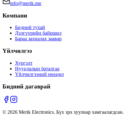
info@merik.mn
Компани
Бидний тухай
Дэлгүүрийн байршил
Бараа захиалах заавар
Үйлчилгээ
Хургэлт
Нууцлалын баталгаа
Үйлчилгээний нөхцөл
Бидний дагаврай
©
2026
Merik Electronics. Бүх эрх хуулиар хамгаалагдсан.