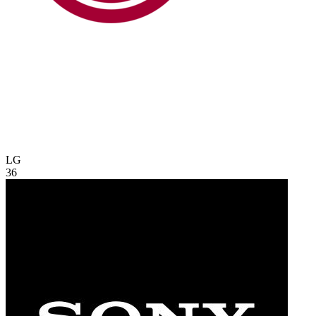
LG
36