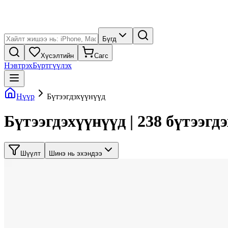
Бүгд
Хүсэлтийн
Сагс
Нэвтрэх
Бүртгүүлэх
Нүүр
Бүтээгдэхүүнүүд
Бүтээгдэхүүнүүд | 238 бүтээгд
Шүүлт
Шинэ нь эхэндээ