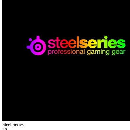
Steel Series
56