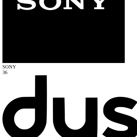
SONY
36