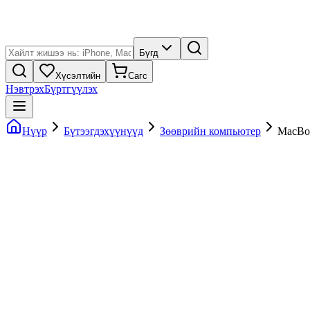
Бүгд
Хүсэлтийн
Сагс
Нэвтрэх
Бүртгүүлэх
Нүүр
Бүтээгдэхүүнүүд
Зөөврийн компьютер
MacBoo