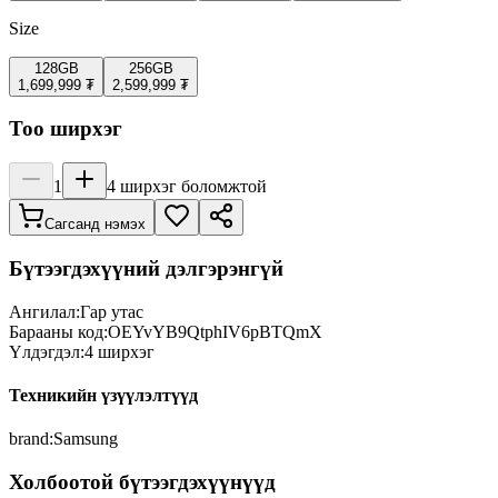
Size
128GB
256GB
1,699,999 ₮
2,599,999 ₮
Тоо ширхэг
1
4
ширхэг боломжтой
Сагсанд нэмэх
Бүтээгдэхүүний дэлгэрэнгүй
Ангилал:
Гар утас
Барааны код:
OEYvYB9QtphIV6pBTQmX
Үлдэгдэл:
4
ширхэг
Техникийн үзүүлэлтүүд
brand
:
Samsung
Холбоотой бүтээгдэхүүнүүд