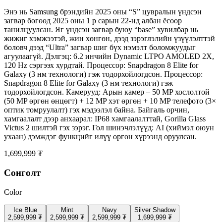
Энэ нь Samsung брэндийн 2025 оны “S” цувралын үндсэн
загвар бөгөөд 2025 оны 1 р сарын 22-нд албан ёсоор
танилцуулсан. Яг үндсэн загвар буюу “base” хувилбар нь
жижиг хэмжээтэй, жин хөнгөн, дээд зэрэглэлийн үзүүлэлттэй
боловч дээд “Ultra” загвар шиг бүх нэмэлт боломжуудыг
агуулаагүй. Дэлгэц: 6.2 инчийн Dynamic LTPO AMOLED 2X,
120 Hz сэргээх хурдтай. Процессор: Snapdragon 8 Elite for
Galaxy (3 нм технологи) гэж тодорхойлогдсон. Процессор:
Snapdragon 8 Elite for Galaxy (3 нм технологи) гэж
тодорхойлогдсон. Камерууд: Арын камер – 50 MP хослолтой
(50 MP өргөн өнцөгт) + 12 MP хэт өргөн + 10 MP телефото (3×
оптик томруулалт) гэх мэдээлэл байна. Байгаль орчин,
хамгаалалт дээр анхаарал: IP68 хамгаалалттай, Gorilla Glass
Victus 2 шилтэй гэх зэрэг. Гол шинэчлэлүүд: AI (хиймэл оюун
ухаан) дэмждэг функцийг илүү өргөн хүрээнд оруулсан.
1,699,999 ₮
Сонголт
Color
Ice Blue
Mint
Navy
Silver Shadow
2,599,999 ₮
2,599,999 ₮
2,599,999 ₮
1,699,999 ₮