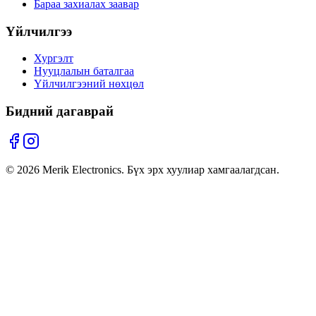
Бараа захиалах заавар
Үйлчилгээ
Хургэлт
Нууцлалын баталгаа
Үйлчилгээний нөхцөл
Бидний дагаврай
©
2026
Merik Electronics. Бүх эрх хуулиар хамгаалагдсан.