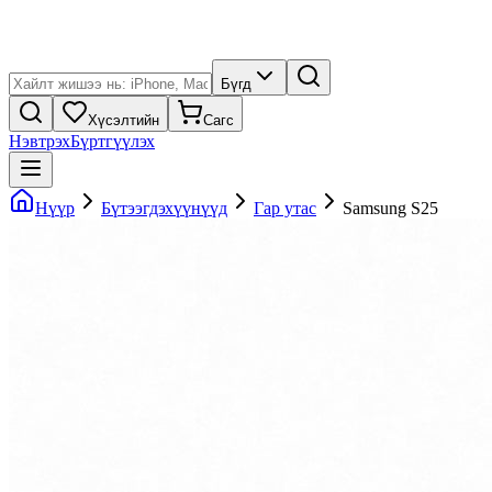
Бүгд
Хүсэлтийн
Сагс
Нэвтрэх
Бүртгүүлэх
Нүүр
Бүтээгдэхүүнүүд
Гар утас
Samsung S25