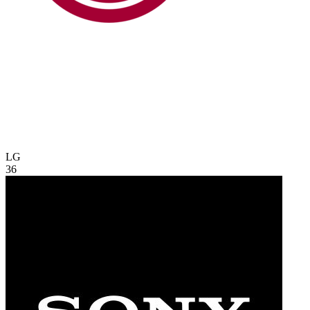
LG
36