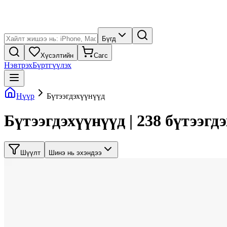
Бүгд
Хүсэлтийн
Сагс
Нэвтрэх
Бүртгүүлэх
Нүүр
Бүтээгдэхүүнүүд
Бүтээгдэхүүнүүд | 238 бүтээгд
Шүүлт
Шинэ нь эхэндээ