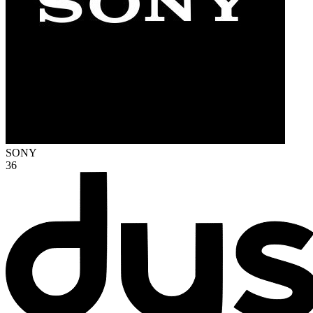
SONY
36