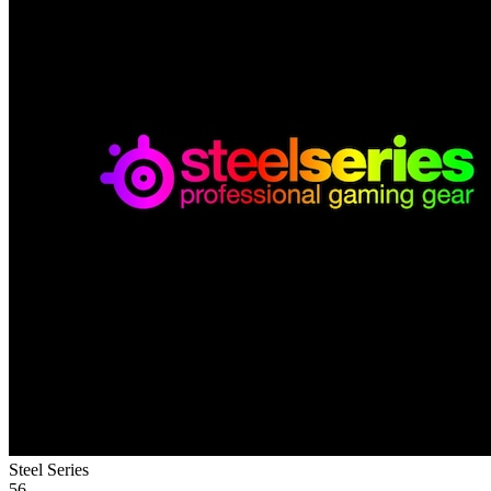
Steel Series
56