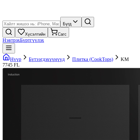
Бүгд
Хүсэлтийн
Сагс
Нэвтрэх
Бүртгүүлэх
Нүүр
Бүтээгдэхүүнүүд
Плитка (CookTops)
KM
7745 FL