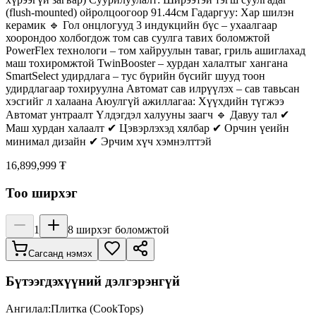
(flush-mounted) ойролцоогоор 91.44см Гадаргуу: Хар шилэн
керамик 🔹 Гол онцлогууд 3 индукцийн бүс – ухаалгаар
хоорондоо холбогдож том сав суулга тавих боломжтой
PowerFlex технологи – том хайруулын таваг, гриль ашиглахад
маш тохиромжтой TwinBooster – хурдан халалтыг хангана
SmartSelect удирдлага – тус бүрийн бүсийг шууд тоон
удирдлагаар тохируулна Автомат сав илрүүлэх – сав тавьсан
хэсгийг л халаана Аюулгүй ажиллагаа: Хүүхдийн түгжээ
Автомат унтраалт Үлдэгдэл халууны заагч 🔹 Давуу тал ✔
Маш хурдан халаалт ✔ Цэвэрлэхэд хялбар ✔ Орчин үеийн
минимал дизайн ✔ Эрчим хүч хэмнэлттэй
16,899,999 ₮
Тоо ширхэг
1
8
ширхэг боломжтой
Сагсанд нэмэх
Бүтээгдэхүүний дэлгэрэнгүй
Ангилал:
Плитка (CookTops)