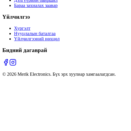
Дэлгүүрийн байршил
Бараа захиалах заавар
Үйлчилгээ
Хургэлт
Нууцлалын баталгаа
Үйлчилгээний нөхцөл
Бидний дагаврай
©
2026
Merik Electronics. Бүх эрх хуулиар хамгаалагдсан.