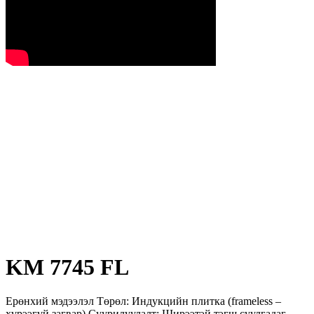
KM 7745 FL
Ерөнхий мэдээлэл Төрөл: Индукцийн плитка (frameless –
хүрээгүй загвар) Суурилуулалт: Ширээтэй тэгш суулгадаг