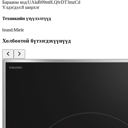
Барааны код:
UAlaB09m0LQlvDT3mzCd
Үлдэгдэл:
8
ширхэг
Техникийн үзүүлэлтүүд
brand
:
Miele
Холбоотой бүтээгдэхүүнүүд