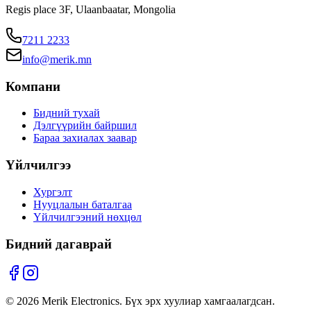
Regis place 3F, Ulaanbaatar, Mongolia
7211 2233
info@merik.mn
Компани
Бидний тухай
Дэлгүүрийн байршил
Бараа захиалах заавар
Үйлчилгээ
Хургэлт
Нууцлалын баталгаа
Үйлчилгээний нөхцөл
Бидний дагаврай
©
2026
Merik Electronics. Бүх эрх хуулиар хамгаалагдсан.