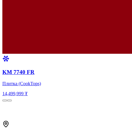
KM 7740 FR
Плитка (CookTops)
14,499,999 ₮