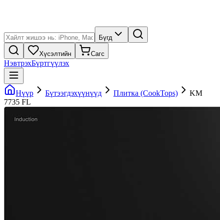
Бүгд
Хүсэлтийн
Сагс
Нэвтрэх
Бүртгүүлэх
Нүүр
Бүтээгдэхүүнүүд
Плитка (CookTops)
KM
7735 FL