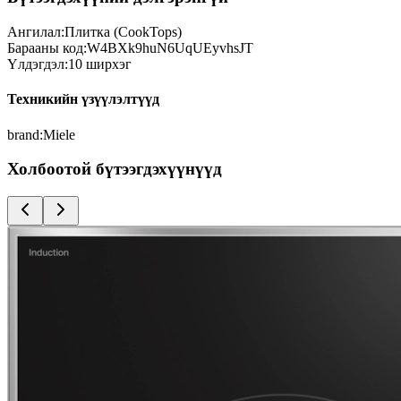
Ангилал:
Плитка (CookTops)
Барааны код:
W4BXk9huN6UqUEyvhsJT
Үлдэгдэл:
10
ширхэг
Техникийн үзүүлэлтүүд
brand
:
Miele
Холбоотой бүтээгдэхүүнүүд