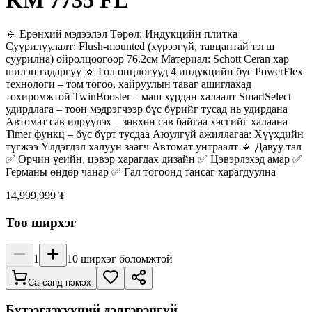
🔹 Ерөнхий мэдээлэл Төрөл: Индукцийн плитка
Суурилуулалт: Flush-mounted (хүрээгүй, тавцантай тэгш
суурилна) ойролцоогоор 76.2см Материал: Schott Ceran хар
шилэн гадаргуу 🔹 Гол онцлогууд 4 индукцийн бүс PowerFlex
технологи – том тогоо, хайруулын таваг ашиглахад
тохиромжтой TwinBooster – маш хурдан халаалт SmartSelect
удирдлага – тоон мэдрэгчээр бүс бүрийг тусад нь удирдана
Автомат сав илрүүлэх – зөвхөн сав байгаа хэсгийг халаана
Timer функц – бүс бүрт тусдаа Аюулгүй ажиллагаа: Хүүхдийн
түгжээ Үлдэгдэл халуун заагч Автомат унтраалт 🔹 Давуу тал
✅ Орчин үеийн, цэвэр харагдах дизайн ✅ Цэвэрлэхэд амар ✅
Германы өндөр чанар ✅ Гал тогоонд тансаг харагдуулна
14,999,999 ₮
Тоо ширхэг
1
10
ширхэг боломжтой
Сагсанд нэмэх
Бүтээгдэхүүний дэлгэрэнгүй