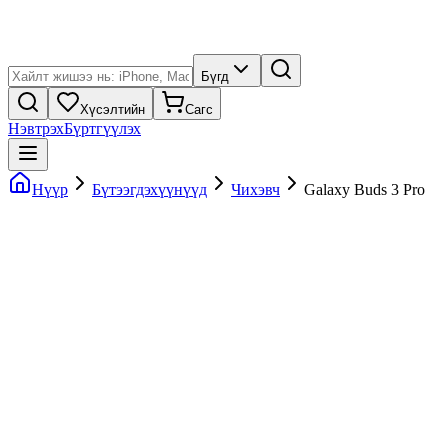
Бүгд
Хүсэлтийн
Сагс
Нэвтрэх
Бүртгүүлэх
Нүүр
Бүтээгдэхүүнүүд
Чихэвч
Galaxy Buds 3 Pro