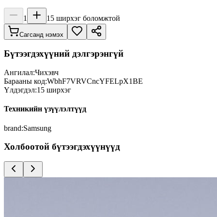
1
15
ширхэг боломжтой
Сагсанд нэмэх
Бүтээгдэхүүний дэлгэрэнгүй
Ангилал:
Чихэвч
Барааны код:
WbhF7VRVCncYFELpX1BE
Үлдэгдэл:
15
ширхэг
Техникийн үзүүлэлтүүд
brand
:
Samsung
Холбоотой бүтээгдэхүүнүүд