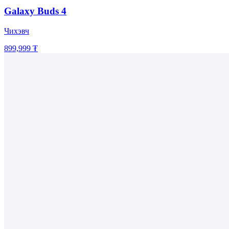
Galaxy Buds 4
Чихэвч
899,999 ₮