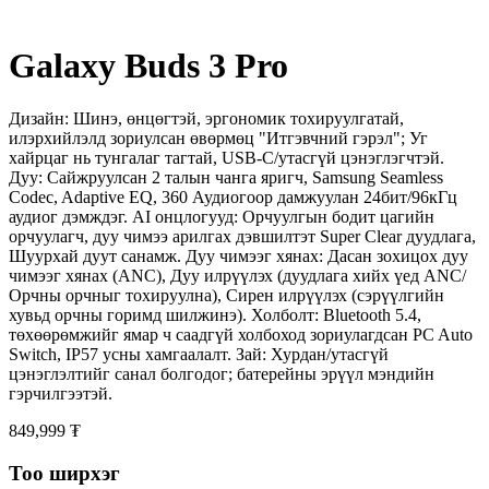
Galaxy Buds 3 Pro
Дизайн: Шинэ, өнцөгтэй, эргономик тохируулгатай,
илэрхийлэлд зориулсан өвөрмөц "Итгэвчний гэрэл"; Уг
хайрцаг нь тунгалаг тагтай, USB-C/утасгүй цэнэглэгчтэй.
Дуу: Сайжруулсан 2 талын чанга яригч, Samsung Seamless
Codec, Adaptive EQ, 360 Аудиогоор дамжуулан 24бит/96кГц
аудиог дэмждэг. AI онцлогууд: Орчуулгын бодит цагийн
орчуулагч, дуу чимээ арилгах дэвшилтэт Super Clear дуудлага,
Шуурхай дуут санамж. Дуу чимээг хянах: Дасан зохицох дуу
чимээг хянах (ANC), Дуу илрүүлэх (дуудлага хийх үед ANC/
Орчны орчныг тохируулна), Сирен илрүүлэх (сэрүүлгийн
хувьд орчны горимд шилжинэ). Холболт: Bluetooth 5.4,
төхөөрөмжийг ямар ч саадгүй холбоход зориулагдсан PC Auto
Switch, IP57 усны хамгаалалт. Зай: Хурдан/утасгүй
цэнэглэлтийг санал болгодог; батерейны эрүүл мэндийн
гэрчилгээтэй.
849,999 ₮
Тоо ширхэг