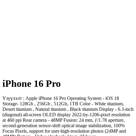
iPhone 16 Pro
Үзүүлэлт : Apple iPhone 16 Pro Operating System - iOS 18
Storage- 128Gb , 256Gb , 512Gb, 1TB Color - White titanium,
Desert titanium , Natural titanium , Black titanium Display - 6.3‑inch
(diagonal) all‑screen OLED display 2622‑by‑1206-pixel resolution
at 460 ppi Rear camera - 48MP Fusion: 24 mm, ƒ/1.78 aperture,
second‑generation sensor‑shift optical image stabilization, 100%
Focus Pixels, support for user‑high‑resolution photos (24MP and