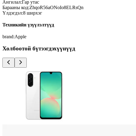
Ангилал:
Гар утас
Барааны код:
ZhqoR56aONoIo8ELRsQn
Үлдэгдэл:
8
ширхэг
Техникийн үзүүлэлтүүд
brand
:
Apple
Холбоотой бүтээгдэхүүнүүд