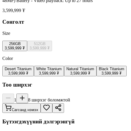
48MP) Battery - Video playback: Up to 27 hours
3,599,999 ₮
Сонголт
Size
256GB
512GB
3,599,999 ₮
3,599,999 ₮
Color
Desert Titanium
White Titanium
Natural Titanium
Black Titanium
3,599,999 ₮
3,599,999 ₮
3,599,999 ₮
3,599,999 ₮
Тоо ширхэг
1
8
ширхэг боломжтой
Сагсанд нэмэх
Бүтээгдэхүүний дэлгэрэнгүй