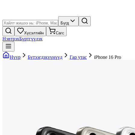
Бүгд
Хүсэлтийн
Сагс
Нэвтрэх
Бүртгүүлэх
Нүүр
Бүтээгдэхүүнүүд
Гар утас
iPhone 16 Pro