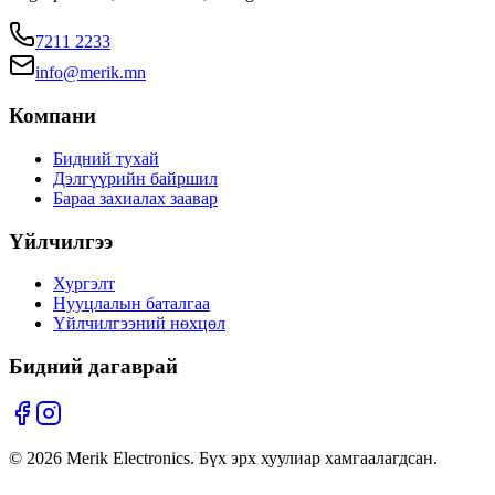
7211 2233
info@merik.mn
Компани
Бидний тухай
Дэлгүүрийн байршил
Бараа захиалах заавар
Үйлчилгээ
Хургэлт
Нууцлалын баталгаа
Үйлчилгээний нөхцөл
Бидний дагаврай
©
2026
Merik Electronics. Бүх эрх хуулиар хамгаалагдсан.