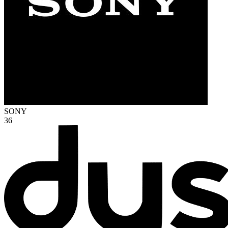
SONY
36