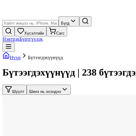
Бүгд
Хүсэлтийн
Сагс
Нэвтрэх
Бүртгүүлэх
Нүүр
Бүтээгдэхүүнүүд
Бүтээгдэхүүнүүд | 238 бүтээгд
Шүүлт
Шинэ нь эхэндээ