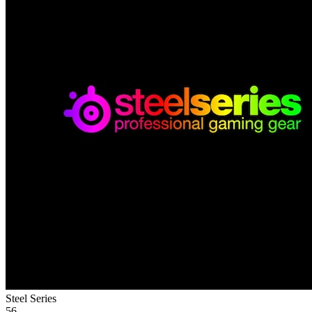
Steel Series
56