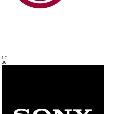
LG
36