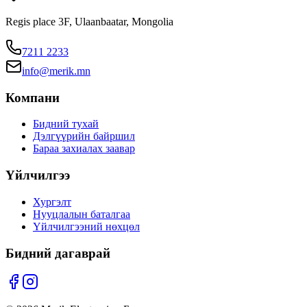
Regis place 3F, Ulaanbaatar, Mongolia
7211 2233
info@merik.mn
Компани
Бидний тухай
Дэлгүүрийн байршил
Бараа захиалах заавар
Үйлчилгээ
Хургэлт
Нууцлалын баталгаа
Үйлчилгээний нөхцөл
Бидний дагаврай