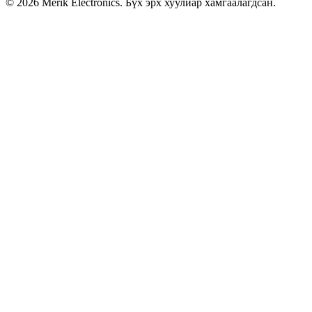
©
2026
Merik Electronics. Бүх эрх хуулиар хамгаалагдсан.