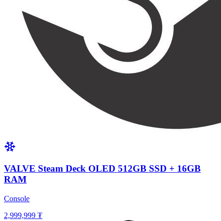
VALVE Steam Deck OLED 512GB SSD + 16GB
RAM
Console
2,999,999 ₮