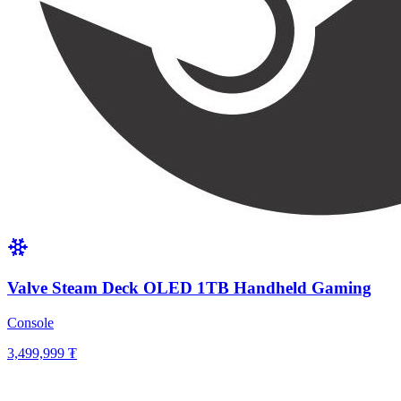
Valve Steam Deck OLED 1TB Handheld Gaming
Console
3,499,999 ₮