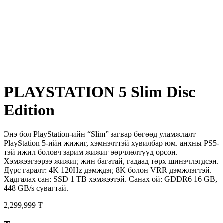
PLAYSTATION 5 Slim Disc
Edition
Энэ бол PlayStation-ийн “Slim” загвар бөгөөд уламжлалт
PlayStation 5-ийн жижиг, хэмнэлттэй хувилбар юм. анхны PS5-
тэй ижил боловч зарим жижиг өөрчлөлтүүд орсон.
Хэмжээгээрээ жижиг, жин багатай, гадаад төрх шинэчлэгдсэн.
Дүрс гаралт: 4K 120Hz дэмждэг, 8K болон VRR дэмжлэгтэй.
Хадгалах сан: SSD 1 TB хэмжээтэй. Санах ой: GDDR6 16 GB,
448 GB/s сувагтай.
2,299,999 ₮