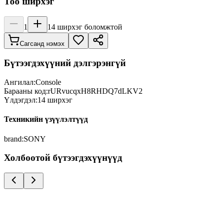
Тоо ширхэг
1
14
ширхэг боломжтой
Сагсанд нэмэх
Бүтээгдэхүүний дэлгэрэнгүй
Ангилал:
Console
Барааны код:
rURvucqxH8RHDQ7dLKV2
Үлдэгдэл:
14
ширхэг
Техникийн үзүүлэлтүүд
brand
:
SONY
Холбоотой бүтээгдэхүүнүүд