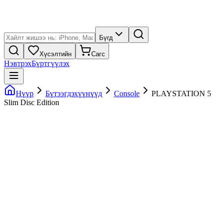
Бүгд
Хүсэлтийн
Сагс
Нэвтрэх
Бүртгүүлэх
Нүүр
Бүтээгдэхүүнүүд
Console
PLAYSTATION 5
Slim Disc Edition