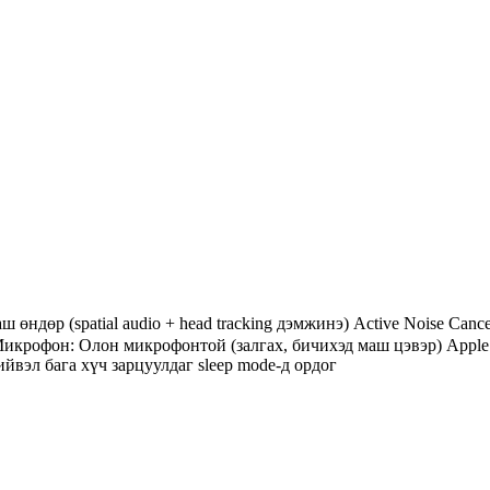
аш өндөр (spatial audio + head tracking дэмжинэ) Active Noise Ca
икрофон: Олон микрофонтой (залгах, бичихэд маш цэвэр) Apple 
ийвэл бага хүч зарцуулдаг sleep mode-д ордог