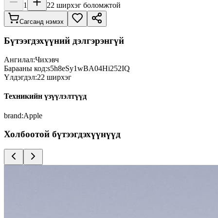
1
22
ширхэг боломжтой
Сагсанд нэмэх
Бүтээгдэхүүний дэлгэрэнгүй
Ангилал:
Чихэвч
Барааны код:
s5h8eSy1wBA04Hi252IQ
Үлдэгдэл:
22
ширхэг
Техникийн үзүүлэлтүүд
brand
:
Apple
Холбоотой бүтээгдэхүүнүүд