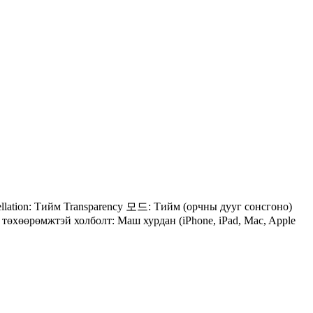
ncellation: Тийм Transparency 모드: Тийм (орчны дууг сонсгоно)
төхөөрөмжтэй холболт: Маш хурдан (iPhone, iPad, Mac, Apple