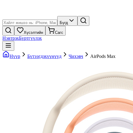
Бүгд
Хүсэлтийн
Сагс
Нэвтрэх
Бүртгүүлэх
Нүүр
Бүтээгдэхүүнүүд
Чихэвч
AirPods Max