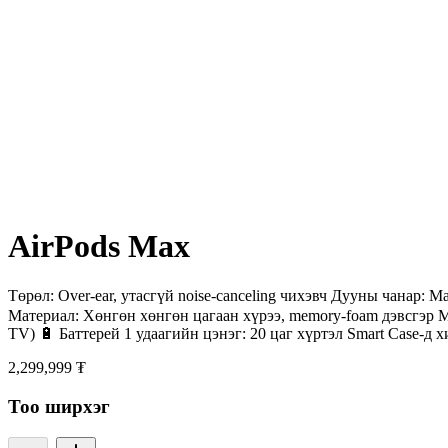
AirPods Max
Төрөл: Over-ear, утасгүй noise-canceling чихэвч Дууны чанар: М
Материал: Хөнгөн хөнгөн цагаан хүрээ, memory-foam дэвсгэр М
TV) 🔋 Баттерей 1 удаагийн цэнэг: 20 цаг хүртэл Smart Case-д х
2,299,999 ₮
Тоо ширхэг