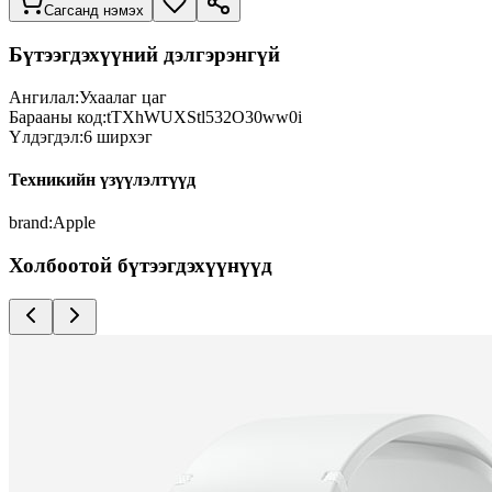
Сагсанд нэмэх
Бүтээгдэхүүний дэлгэрэнгүй
Ангилал:
Ухаалаг цаг
Барааны код:
tTXhWUXStl532O30ww0i
Үлдэгдэл:
6
ширхэг
Техникийн үзүүлэлтүүд
brand
:
Apple
Холбоотой бүтээгдэхүүнүүд