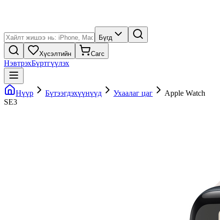
Бүгд
Хүсэлтийн
Сагс
Нэвтрэх
Бүртгүүлэх
Нүүр
Бүтээгдэхүүнүүд
Ухаалаг цаг
Apple Watch
SE3