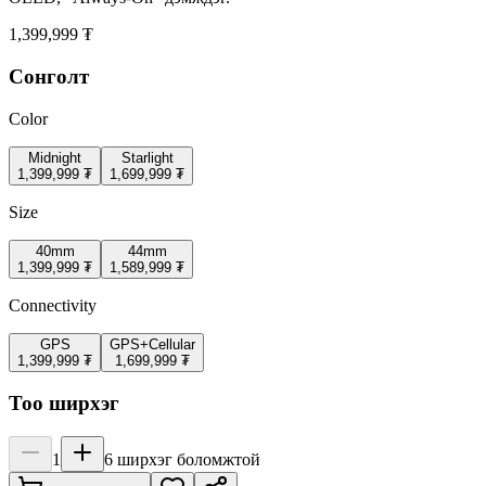
1,399,999 ₮
Сонголт
Color
Midnight
Starlight
1,399,999 ₮
1,699,999 ₮
Size
40mm
44mm
1,399,999 ₮
1,589,999 ₮
Connectivity
GPS
GPS+Cellular
1,399,999 ₮
1,699,999 ₮
Тоо ширхэг
1
6
ширхэг боломжтой