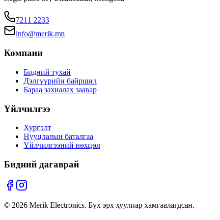
7211 2233
info@merik.mn
Компани
Бидний тухай
Дэлгүүрийн байршил
Бараа захиалах заавар
Үйлчилгээ
Хургэлт
Нууцлалын баталгаа
Үйлчилгээний нөхцөл
Бидний дагаврай
©
2026
Merik Electronics. Бүх эрх хуулиар хамгаалагдсан.