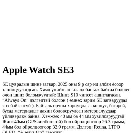
Apple Watch SE3
SE цувралын шинэ загвар, 2025 оны 9 р сар-нд албан ёсоор
танилцуулагдсан. Хямд үнийн ангилалд багтаж байгаа боловч
олон шинэ боломжуудтай: Шинэ S10 чипсет ашиглагдсан.
“Always-On” дэлгэцтэй болсон ( өмнөх зарим SE загваруудад
энэ байгаагүй ). Байгаль орчны хариуцлага: корпус, батарей,
бусад материалыг дахин боловсруулсан материалуудаар
үйлдвэрлэж байна. Хэмжээ: 40 мм ба 44 мм хувилбаруудтай.
Жин: 40мм (GPS-холболттой) бол ойролцоогоор 26.3 грамм,
44мм бол ойролцоогоор 32.9 грамм. Дэлгэц: Retina, LTPO
OLED, “Always-On” дэмждэг.