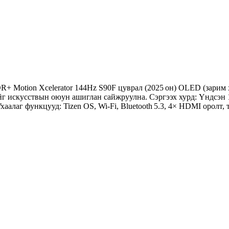
+ Motion Xcelerator 144Hz S90F цуврал (2025 он) OLED (зарим 
ийг искусствын оюун ашиглан сайжруулна. Сэргээх хурд: Үндсэн
лаг функцууд: Tizen OS, Wi‑Fi, Bluetooth 5.3, 4× HDMI оролт,