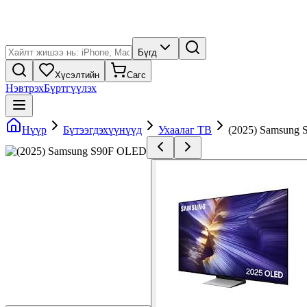
Бүгд
Хүсэлтийн
Сагс
Нэвтрэх
Бүртгүүлэх
Нүүр
Бүтээгдэхүүнүүд
Ухаалаг ТВ
(2025) Samsung