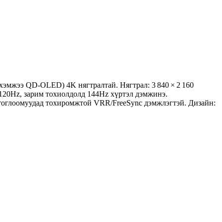
хэмжээ QD‑OLED) 4K нягтралтай. Нягтрал: 3 840 × 2 160
 120Hz, зарим тохиолдолд 144Hz хүртэл дэмжинэ.
 тоглоомуудад тохиромжтой VRR/FreeSync дэмжлэгтэй. Дизайн: