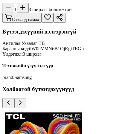
1
3
ширхэг боломжтой
Сагсанд нэмэх
Бүтээгдэхүүний дэлгэрэнгүй
Ангилал:
Ухаалаг ТВ
Барааны код:
tlW0hVMN6B1OjRgiTEGp
Үлдэгдэл:
3
ширхэг
Техникийн үзүүлэлтүүд
brand
:
Samsung
Холбоотой бүтээгдэхүүнүүд