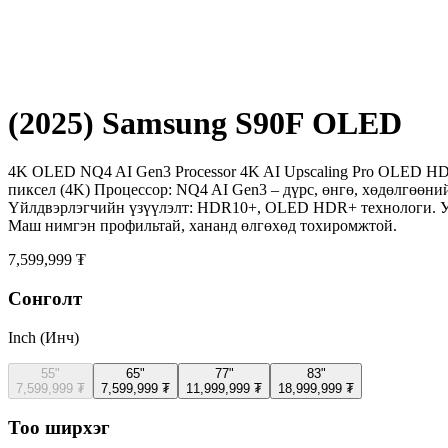
(2025) Samsung S90F OLED
4K OLED NQ4 AI Gen3 Processor 4K AI Upscaling Pro OLED HDR
пиксел (4K) Процессор: NQ4 AI Gen3 – дүрс, өнгө, хөдөлгөөн
Үйлдвэрлэгчийн үзүүлэлт: HDR10+, OLED HDR+ технологи. Ухаа
Маш нимгэн профильтай, хананд өлгөхөд тохиромжтой.
7,599,999 ₮
Сонголт
Inch (Инч)
55"
65"
77"
83"
7,599,999 ₮
7,599,999 ₮
11,999,999 ₮
18,999,999 ₮
Тоо ширхэг