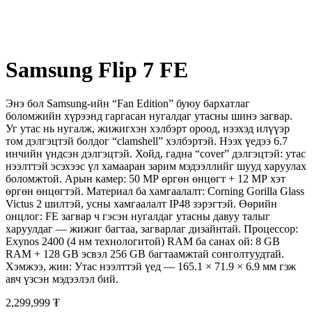
Samsung Flip 7 FE
Энэ бол Samsung-ийн “Fan Edition” буюу бар­хатлаг
боломжийн хүрээнд гаргасан нугалдаг утасны шинэ загвар.
Уг утас нь нугалж, жижигхэн хэлбэрт ороод, нээхэд илүүэр
том дэлгэцтэй болдог “clamshell” хэлбэртэй. Нээх үедээ 6.7
инчийн үндсэн дэлгэцтэй. Хойд, гадна “cover” дэлгэцтэй: утас
нээлттэй эсэхээс үл хамааран зарим мэдээллийг шууд харуулах
боломжтой. Арын камер: 50 МР өргөн өнцөгт + 12 МР хэт
өргөн өнцөгтэй. Материал ба хамгаалалт: Corning Gorilla Glass
Victus 2 шилтэй, усны хамгаалалт IP48 зэрэгтэй. Өөрийн
онцлог: FE загвар ч гэсэн нугалдаг утасны давуу талыг
харуулдаг — жижиг багтаа, загварлаг дизайнтай. Процессор:
Exynos 2400 (4 нм технологитой) RAM ба санах ой: 8 GB
RAM + 128 GB эсвэл 256 GB багтаамжтай сонголтуудтай.
Хэмжээ, жин: Утас нээлттэй үед — 165.1 × 71.9 × 6.9 мм гэж
авч үзсэн мэдээлэл бий.
2,299,999 ₮