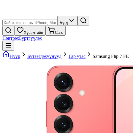
Бүгд
Хүсэлтийн
Сагс
Нэвтрэх
Бүртгүүлэх
Нүүр
Бүтээгдэхүүнүүд
Гар утас
Samsung Flip 7 FE