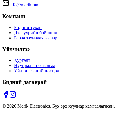
info@merik.mn
Компани
Бидний тухай
Дэлгүүрийн байршил
Бараа захиалах заавар
Үйлчилгээ
Хургэлт
Нууцлалын баталгаа
Үйлчилгээний нөхцөл
Бидний дагаврай
©
2026
Merik Electronics. Бүх эрх хуулиар хамгаалагдсан.