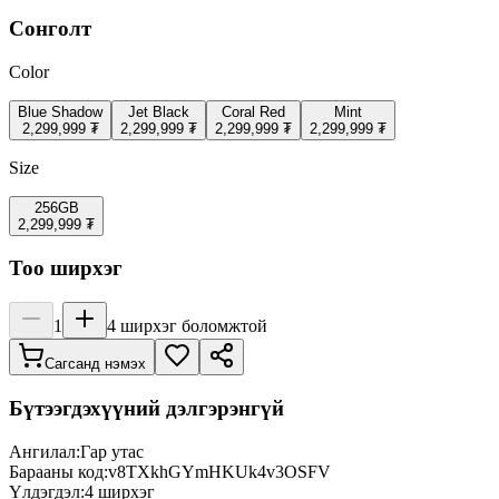
Сонголт
Color
Blue Shadow
Jet Black
Coral Red
Mint
2,299,999 ₮
2,299,999 ₮
2,299,999 ₮
2,299,999 ₮
Size
256GB
2,299,999 ₮
Тоо ширхэг
1
4
ширхэг боломжтой
Сагсанд нэмэх
Бүтээгдэхүүний дэлгэрэнгүй
Ангилал:
Гар утас
Барааны код:
v8TXkhGYmHKUk4v3OSFV
Үлдэгдэл:
4
ширхэг